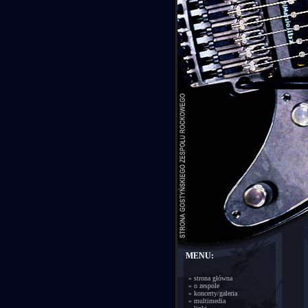
MENU:
»
strona główna
»
o zespole
»
koncerty/galeria
»
multimedia