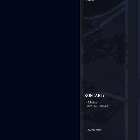
»
linki
KONTAKT:
» Marian
kom. 607201564
»
webmaster