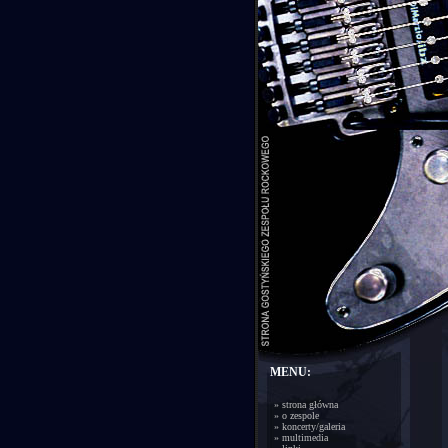
MENU:
»
strona główna
»
o zespole
»
koncerty/galeria
»
multimedia