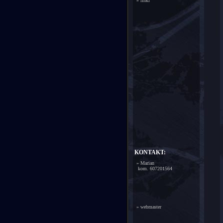
»
linki
KONTAKT:
» Marian
kom. 607201564
»
webmaster