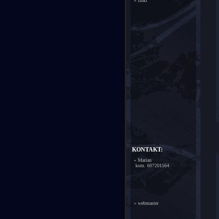
»
linki
KONTAKT:
» Marian
kom. 607201564
»
webmaster