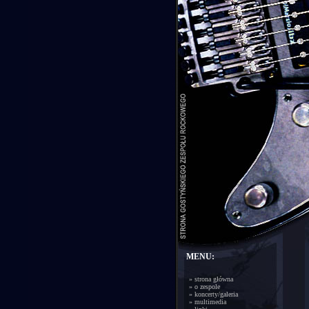
MENU:
»
strona główna
»
o zespole
»
koncerty/galeria
»
multimedia