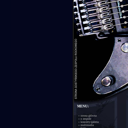
MENU:
»
strona główna
»
o zespole
»
koncerty/galeria
»
multimedia