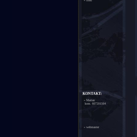
»
linki
KONTAKT:
» Marian
kom. 607201564
»
webmaster